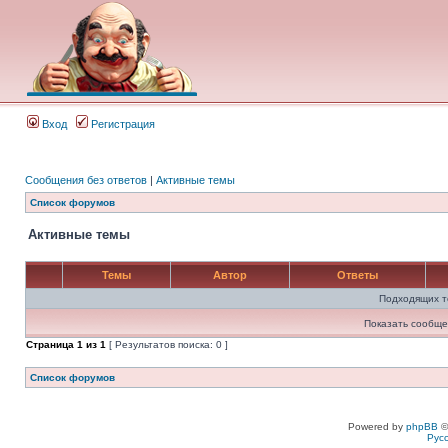
Вход
Регистрация
Сообщения без ответов
|
Активные темы
Список форумов
Активные темы
Темы
Автор
Ответы
Подходящих т
Показать сообще
Страница
1
из
1
[ Результатов поиска: 0 ]
Список форумов
Powered by
phpBB
©
Рус