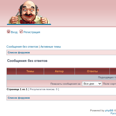
Вход
Регистрация
Сообщения без ответов
|
Активные темы
Список форумов
Сообщения без ответов
Темы
Автор
Ответы
Подходящих т
Показать сообщения за:
Поле сорт
Страница
1
из
1
[ Результатов поиска: 0 ]
Список форумов
Powered by
phpBB
©
Рус