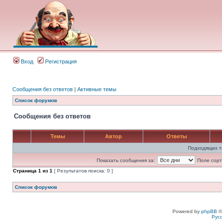
Вход
Регистрация
Сообщения без ответов
|
Активные темы
Список форумов
Сообщения без ответов
Темы
Автор
Ответы
Подходящих т
Показать сообщения за:
Поле сорт
Страница
1
из
1
[ Результатов поиска: 0 ]
Список форумов
Powered by
phpBB
©
Рус