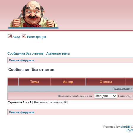
Вход
Регистрация
Сообщения без ответов
|
Активные темы
Список форумов
Сообщения без ответов
Темы
Автор
Ответы
Подходящих т
Показать сообщения за:
Поле сорт
Страница
1
из
1
[ Результатов поиска: 0 ]
Список форумов
Powered by
phpBB
©
Рус