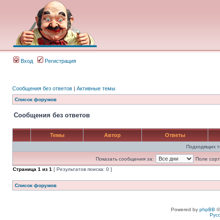
Вход
Регистрация
Сообщения без ответов
|
Активные темы
Список форумов
Сообщения без ответов
Темы
Автор
Ответы
Подходящих т
Показать сообщения за:
Поле сорт
Страница
1
из
1
[ Результатов поиска: 0 ]
Список форумов
Powered by
phpBB
©
Рус