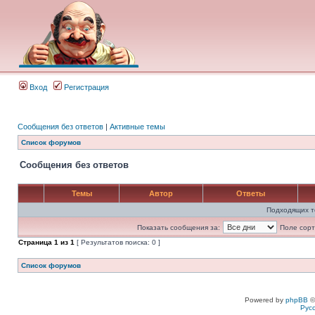
Вход
Регистрация
Сообщения без ответов
|
Активные темы
Список форумов
Сообщения без ответов
Темы
Автор
Ответы
Подходящих т
Показать сообщения за:
Поле сорт
Страница
1
из
1
[ Результатов поиска: 0 ]
Список форумов
Powered by
phpBB
©
Рус