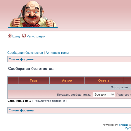
Вход
Регистрация
Сообщения без ответов
|
Активные темы
Список форумов
Сообщения без ответов
Темы
Автор
Ответы
Подходящих т
Показать сообщения за:
Поле сорт
Страница
1
из
1
[ Результатов поиска: 0 ]
Список форумов
Powered by
phpBB
©
Рус