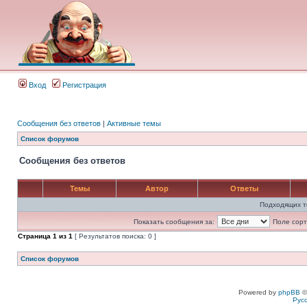
Вход
Регистрация
Сообщения без ответов
|
Активные темы
Список форумов
Сообщения без ответов
Темы
Автор
Ответы
Подходящих т
Показать сообщения за:
Поле сорт
Страница
1
из
1
[ Результатов поиска: 0 ]
Список форумов
Powered by
phpBB
©
Рус