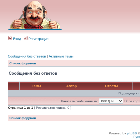
Вход
Регистрация
Сообщения без ответов
|
Активные темы
Список форумов
Сообщения без ответов
Темы
Автор
Ответы
Подходящих т
Показать сообщения за:
Поле сорт
Страница
1
из
1
[ Результатов поиска: 0 ]
Список форумов
Powered by
phpBB
©
Рус