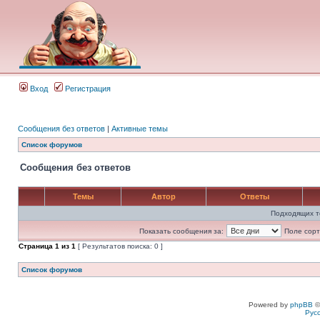
Вход
Регистрация
Сообщения без ответов
|
Активные темы
Список форумов
Сообщения без ответов
Темы
Автор
Ответы
Подходящих т
Показать сообщения за:
Поле сорт
Страница
1
из
1
[ Результатов поиска: 0 ]
Список форумов
Powered by
phpBB
©
Рус