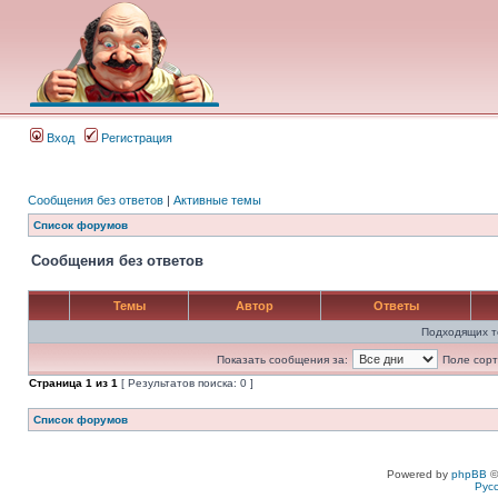
Вход
Регистрация
Сообщения без ответов
|
Активные темы
Список форумов
Сообщения без ответов
Темы
Автор
Ответы
Подходящих т
Показать сообщения за:
Поле сорт
Страница
1
из
1
[ Результатов поиска: 0 ]
Список форумов
Powered by
phpBB
©
Рус