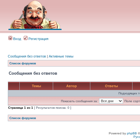
Вход
Регистрация
Сообщения без ответов
|
Активные темы
Список форумов
Сообщения без ответов
Темы
Автор
Ответы
Подходящих т
Показать сообщения за:
Поле сорт
Страница
1
из
1
[ Результатов поиска: 0 ]
Список форумов
Powered by
phpBB
©
Рус