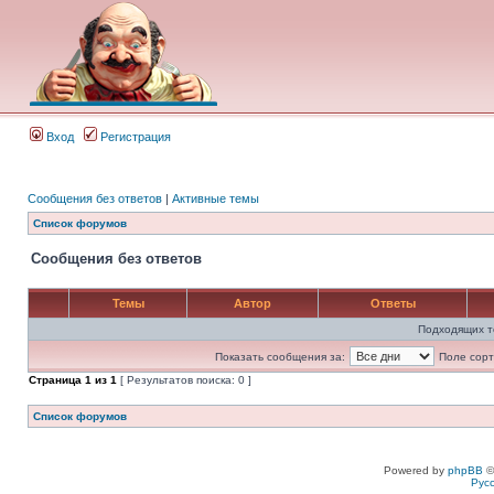
Вход
Регистрация
Сообщения без ответов
|
Активные темы
Список форумов
Сообщения без ответов
Темы
Автор
Ответы
Подходящих т
Показать сообщения за:
Поле сорт
Страница
1
из
1
[ Результатов поиска: 0 ]
Список форумов
Powered by
phpBB
©
Рус