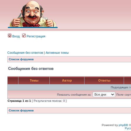
Вход
Регистрация
Сообщения без ответов
|
Активные темы
Список форумов
Сообщения без ответов
Темы
Автор
Ответы
Подходящих т
Показать сообщения за:
Поле сорт
Страница
1
из
1
[ Результатов поиска: 0 ]
Список форумов
Powered by
phpBB
©
Рус