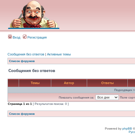
Вход
Регистрация
Сообщения без ответов
|
Активные темы
Список форумов
Сообщения без ответов
Темы
Автор
Ответы
Подходящих т
Показать сообщения за:
Поле сорт
Страница
1
из
1
[ Результатов поиска: 0 ]
Список форумов
Powered by
phpBB
©
Рус