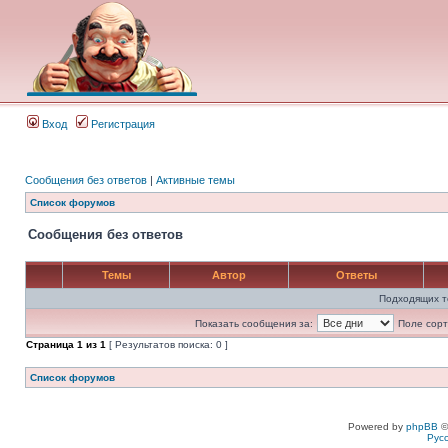
Вход
Регистрация
Сообщения без ответов
|
Активные темы
Список форумов
Сообщения без ответов
Темы
Автор
Ответы
Подходящих т
Показать сообщения за:
Поле сорт
Страница
1
из
1
[ Результатов поиска: 0 ]
Список форумов
Powered by
phpBB
©
Рус