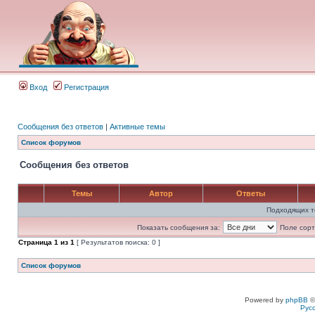
Вход
Регистрация
Сообщения без ответов
|
Активные темы
Список форумов
Сообщения без ответов
Темы
Автор
Ответы
Подходящих т
Показать сообщения за:
Поле сорт
Страница
1
из
1
[ Результатов поиска: 0 ]
Список форумов
Powered by
phpBB
©
Рус