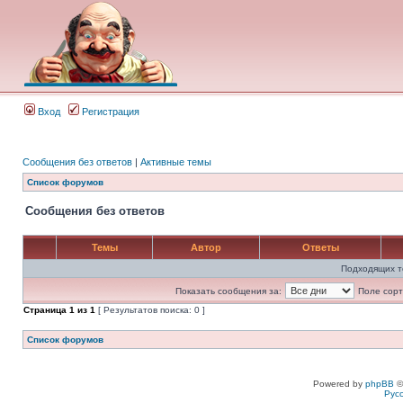
Вход
Регистрация
Сообщения без ответов
|
Активные темы
Список форумов
Сообщения без ответов
Темы
Автор
Ответы
Подходящих т
Показать сообщения за:
Поле сорт
Страница
1
из
1
[ Результатов поиска: 0 ]
Список форумов
Powered by
phpBB
©
Рус