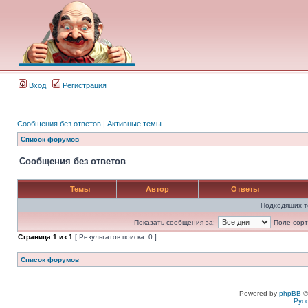
Вход
Регистрация
Сообщения без ответов
|
Активные темы
Список форумов
Сообщения без ответов
Темы
Автор
Ответы
Подходящих т
Показать сообщения за:
Поле сорт
Страница
1
из
1
[ Результатов поиска: 0 ]
Список форумов
Powered by
phpBB
©
Рус