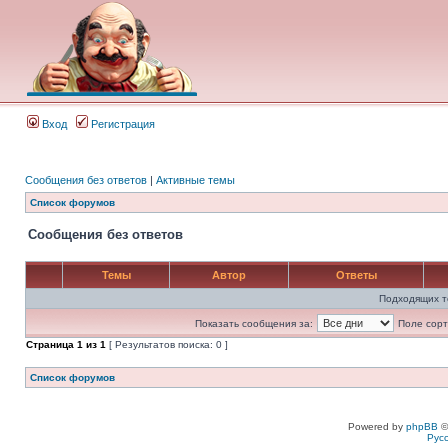
Вход
Регистрация
Сообщения без ответов
|
Активные темы
Список форумов
Сообщения без ответов
Темы
Автор
Ответы
Подходящих т
Показать сообщения за:
Поле сорт
Страница
1
из
1
[ Результатов поиска: 0 ]
Список форумов
Powered by
phpBB
©
Рус