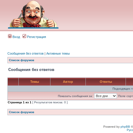
Вход
Регистрация
Сообщения без ответов
|
Активные темы
Список форумов
Сообщения без ответов
Темы
Автор
Ответы
Подходящих т
Показать сообщения за:
Поле сорт
Страница
1
из
1
[ Результатов поиска: 0 ]
Список форумов
Powered by
phpBB
©
Рус