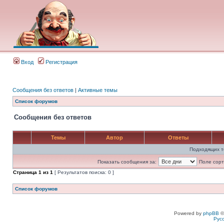
Вход
Регистрация
Сообщения без ответов
|
Активные темы
Список форумов
Сообщения без ответов
Темы
Автор
Ответы
Подходящих т
Показать сообщения за:
Поле сорт
Страница
1
из
1
[ Результатов поиска: 0 ]
Список форумов
Powered by
phpBB
©
Рус