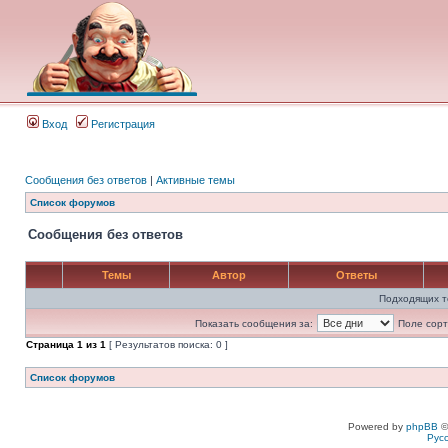
Вход
Регистрация
Сообщения без ответов
|
Активные темы
Список форумов
Сообщения без ответов
Темы
Автор
Ответы
Подходящих т
Показать сообщения за:
Поле сорт
Страница
1
из
1
[ Результатов поиска: 0 ]
Список форумов
Powered by
phpBB
©
Рус