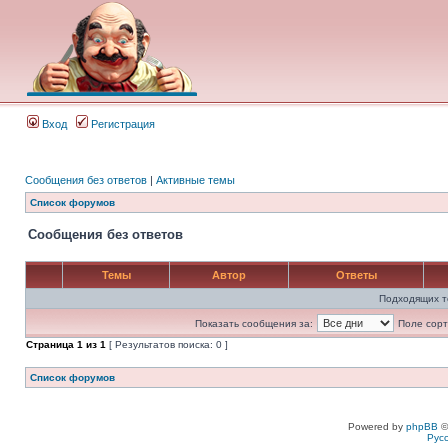
Вход
Регистрация
Сообщения без ответов
|
Активные темы
Список форумов
Сообщения без ответов
Темы
Автор
Ответы
Подходящих т
Показать сообщения за:
Поле сорт
Страница
1
из
1
[ Результатов поиска: 0 ]
Список форумов
Powered by
phpBB
©
Рус