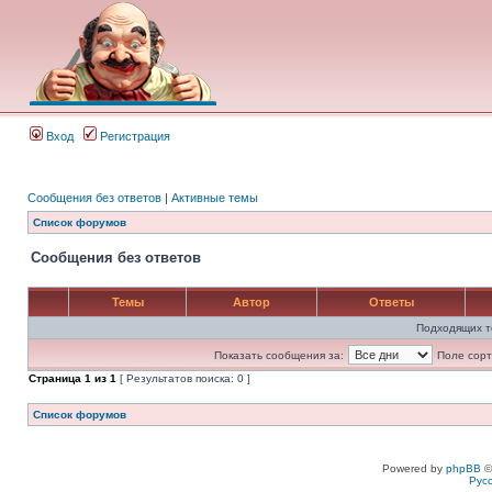
Вход
Регистрация
Сообщения без ответов
|
Активные темы
Список форумов
Сообщения без ответов
Темы
Автор
Ответы
Подходящих т
Показать сообщения за:
Поле сорт
Страница
1
из
1
[ Результатов поиска: 0 ]
Список форумов
Powered by
phpBB
©
Рус