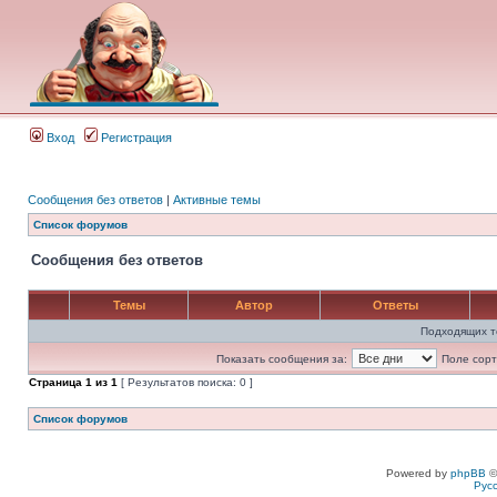
Вход
Регистрация
Сообщения без ответов
|
Активные темы
Список форумов
Сообщения без ответов
Темы
Автор
Ответы
Подходящих т
Показать сообщения за:
Поле сорт
Страница
1
из
1
[ Результатов поиска: 0 ]
Список форумов
Powered by
phpBB
©
Рус