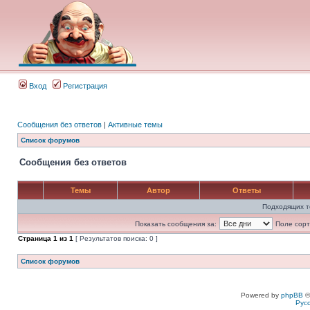
Вход
Регистрация
Сообщения без ответов
|
Активные темы
Список форумов
Сообщения без ответов
Темы
Автор
Ответы
Подходящих т
Показать сообщения за:
Поле сорт
Страница
1
из
1
[ Результатов поиска: 0 ]
Список форумов
Powered by
phpBB
©
Рус