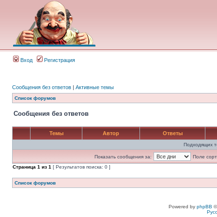
Вход
Регистрация
Сообщения без ответов
|
Активные темы
Список форумов
Сообщения без ответов
Темы
Автор
Ответы
Подходящих т
Показать сообщения за:
Поле сорт
Страница
1
из
1
[ Результатов поиска: 0 ]
Список форумов
Powered by
phpBB
©
Рус