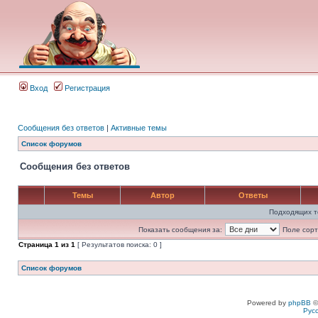
Вход
Регистрация
Сообщения без ответов
|
Активные темы
Список форумов
Сообщения без ответов
Темы
Автор
Ответы
Подходящих т
Показать сообщения за:
Поле сорт
Страница
1
из
1
[ Результатов поиска: 0 ]
Список форумов
Powered by
phpBB
©
Рус