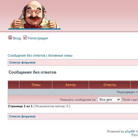
Вход
Регистрация
Сообщения без ответов
|
Активные темы
Список форумов
Сообщения без ответов
Темы
Автор
Ответы
Подходящих т
Показать сообщения за:
Поле сорт
Страница
1
из
1
[ Результатов поиска: 0 ]
Список форумов
Powered by
phpBB
©
Рус