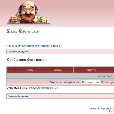
Вход
Регистрация
Сообщения без ответов
|
Активные темы
Список форумов
Сообщения без ответов
Темы
Автор
Ответы
Подходящих т
Показать сообщения за:
Поле сорт
Страница
1
из
1
[ Результатов поиска: 0 ]
Список форумов
Powered by
phpBB
©
Рус