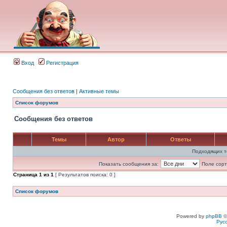
Вход
Регистрация
Сообщения без ответов
|
Активные темы
Список форумов
Сообщения без ответов
Темы
Автор
Ответы
Подходящих т
Показать сообщения за:
Поле сорт
Страница
1
из
1
[ Результатов поиска: 0 ]
Список форумов
Powered by
phpBB
©
Рус