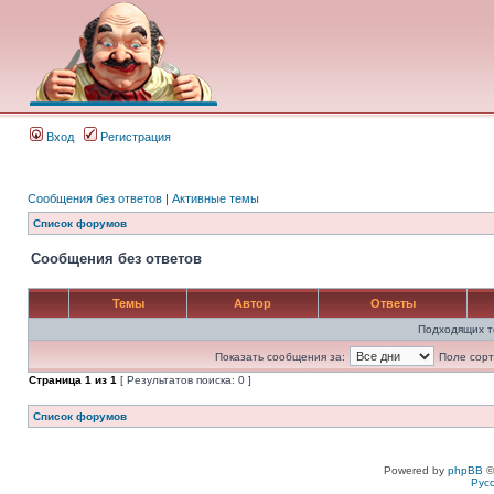
Вход
Регистрация
Сообщения без ответов
|
Активные темы
Список форумов
Сообщения без ответов
Темы
Автор
Ответы
Подходящих т
Показать сообщения за:
Поле сорт
Страница
1
из
1
[ Результатов поиска: 0 ]
Список форумов
Powered by
phpBB
©
Рус