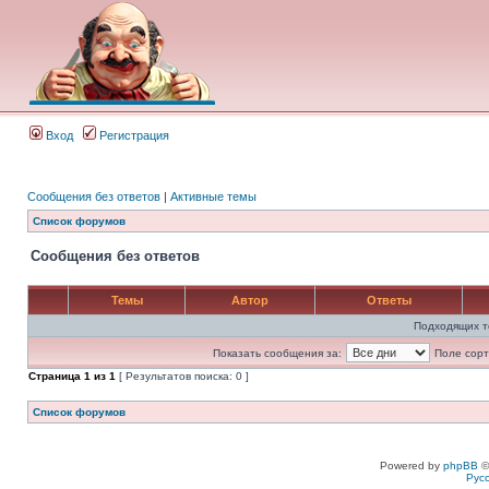
Вход
Регистрация
Сообщения без ответов
|
Активные темы
Список форумов
Сообщения без ответов
Темы
Автор
Ответы
Подходящих т
Показать сообщения за:
Поле сорт
Страница
1
из
1
[ Результатов поиска: 0 ]
Список форумов
Powered by
phpBB
©
Рус