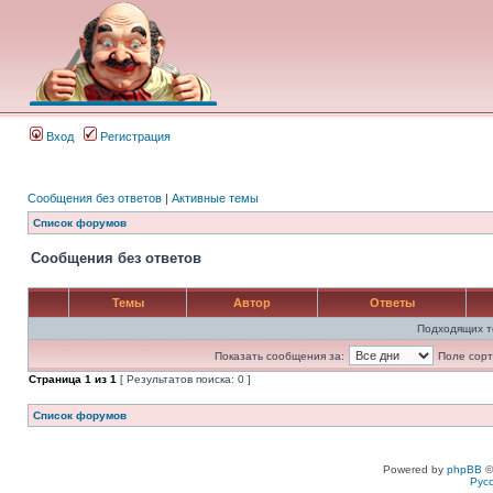
Вход
Регистрация
Сообщения без ответов
|
Активные темы
Список форумов
Сообщения без ответов
Темы
Автор
Ответы
Подходящих т
Показать сообщения за:
Поле сорт
Страница
1
из
1
[ Результатов поиска: 0 ]
Список форумов
Powered by
phpBB
©
Рус