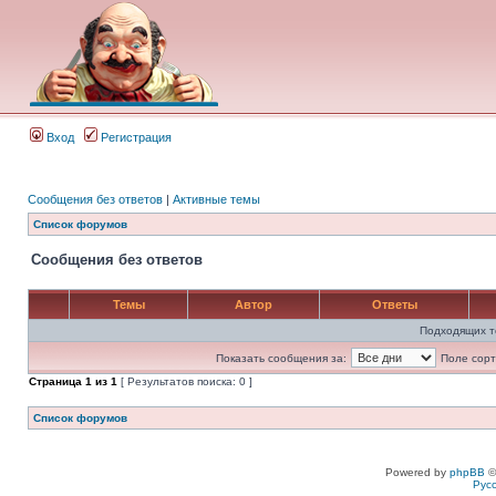
Вход
Регистрация
Сообщения без ответов
|
Активные темы
Список форумов
Сообщения без ответов
Темы
Автор
Ответы
Подходящих т
Показать сообщения за:
Поле сорт
Страница
1
из
1
[ Результатов поиска: 0 ]
Список форумов
Powered by
phpBB
©
Рус