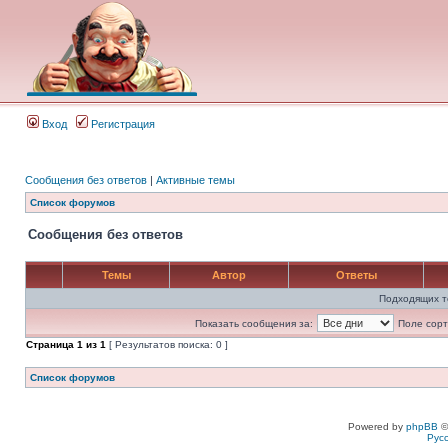
Вход
Регистрация
Сообщения без ответов
|
Активные темы
Список форумов
Сообщения без ответов
Темы
Автор
Ответы
Подходящих т
Показать сообщения за:
Поле сорт
Страница
1
из
1
[ Результатов поиска: 0 ]
Список форумов
Powered by
phpBB
©
Рус