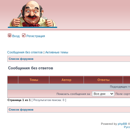
Вход
Регистрация
Сообщения без ответов
|
Активные темы
Список форумов
Сообщения без ответов
Темы
Автор
Ответы
Подходящих т
Показать сообщения за:
Поле сорт
Страница
1
из
1
[ Результатов поиска: 0 ]
Список форумов
Powered by
phpBB
©
Рус