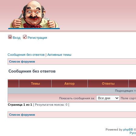
Вход
Регистрация
Сообщения без ответов
|
Активные темы
Список форумов
Сообщения без ответов
Темы
Автор
Ответы
Подходящих т
Показать сообщения за:
Поле сорт
Страница
1
из
1
[ Результатов поиска: 0 ]
Список форумов
Powered by
phpBB
©
Рус