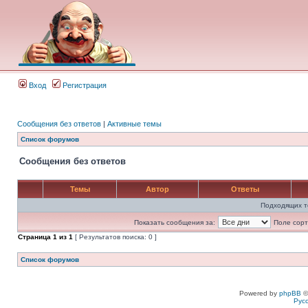
Вход
Регистрация
Сообщения без ответов
|
Активные темы
Список форумов
Сообщения без ответов
Темы
Автор
Ответы
Подходящих т
Показать сообщения за:
Поле сорт
Страница
1
из
1
[ Результатов поиска: 0 ]
Список форумов
Powered by
phpBB
©
Рус