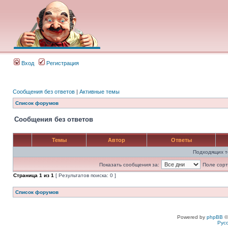
Вход
Регистрация
Сообщения без ответов
|
Активные темы
Список форумов
Сообщения без ответов
Темы
Автор
Ответы
Подходящих т
Показать сообщения за:
Поле сорт
Страница
1
из
1
[ Результатов поиска: 0 ]
Список форумов
Powered by
phpBB
©
Рус