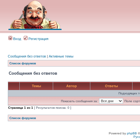
Вход
Регистрация
Сообщения без ответов
|
Активные темы
Список форумов
Сообщения без ответов
Темы
Автор
Ответы
Подходящих т
Показать сообщения за:
Поле сорт
Страница
1
из
1
[ Результатов поиска: 0 ]
Список форумов
Powered by
phpBB
©
Рус