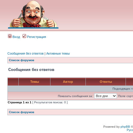
Вход
Регистрация
Сообщения без ответов
|
Активные темы
Список форумов
Сообщения без ответов
Темы
Автор
Ответы
Подходящих т
Показать сообщения за:
Поле сорт
Страница
1
из
1
[ Результатов поиска: 0 ]
Список форумов
Powered by
phpBB
©
Рус