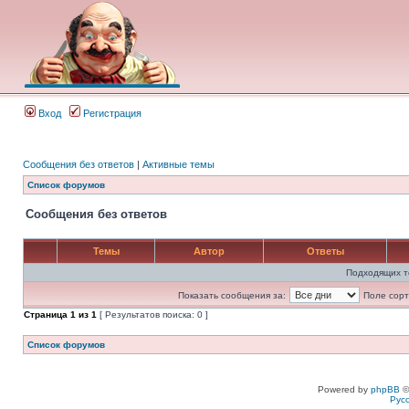
Вход
Регистрация
Сообщения без ответов
|
Активные темы
Список форумов
Сообщения без ответов
Темы
Автор
Ответы
Подходящих т
Показать сообщения за:
Поле сорт
Страница
1
из
1
[ Результатов поиска: 0 ]
Список форумов
Powered by
phpBB
©
Рус