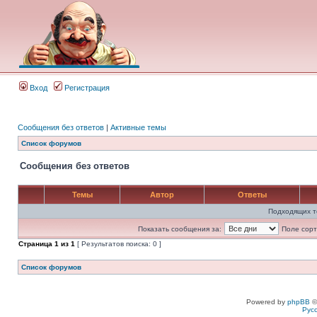
Вход
Регистрация
Сообщения без ответов
|
Активные темы
Список форумов
Сообщения без ответов
Темы
Автор
Ответы
Подходящих т
Показать сообщения за:
Поле сорт
Страница
1
из
1
[ Результатов поиска: 0 ]
Список форумов
Powered by
phpBB
©
Рус