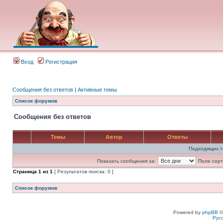
Вход
Регистрация
Сообщения без ответов
|
Активные темы
Список форумов
Сообщения без ответов
Темы
Автор
Ответы
Подходящих т
Показать сообщения за:
Поле сорт
Страница
1
из
1
[ Результатов поиска: 0 ]
Список форумов
Powered by
phpBB
©
Рус