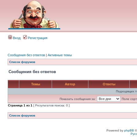
Вход
Регистрация
Сообщения без ответов
|
Активные темы
Список форумов
Сообщения без ответов
Темы
Автор
Ответы
Подходящих т
Показать сообщения за:
Поле сорт
Страница
1
из
1
[ Результатов поиска: 0 ]
Список форумов
Powered by
phpBB
©
Рус