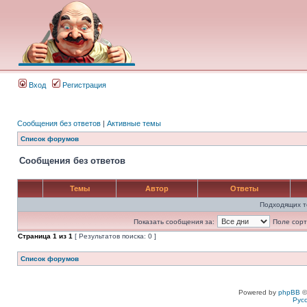
Вход
Регистрация
Сообщения без ответов
|
Активные темы
Список форумов
Сообщения без ответов
Темы
Автор
Ответы
Подходящих т
Показать сообщения за:
Поле сорт
Страница
1
из
1
[ Результатов поиска: 0 ]
Список форумов
Powered by
phpBB
©
Рус