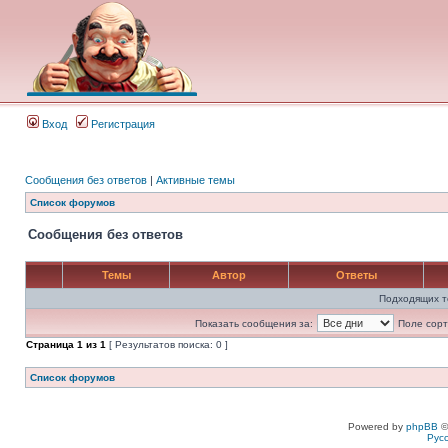
Вход
Регистрация
Сообщения без ответов
|
Активные темы
Список форумов
Сообщения без ответов
Темы
Автор
Ответы
Подходящих т
Показать сообщения за:
Поле сорт
Страница
1
из
1
[ Результатов поиска: 0 ]
Список форумов
Powered by
phpBB
©
Рус