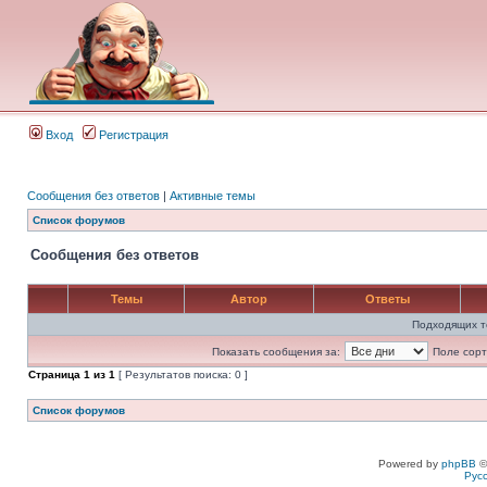
Вход
Регистрация
Сообщения без ответов
|
Активные темы
Список форумов
Сообщения без ответов
Темы
Автор
Ответы
Подходящих т
Показать сообщения за:
Поле сорт
Страница
1
из
1
[ Результатов поиска: 0 ]
Список форумов
Powered by
phpBB
©
Рус